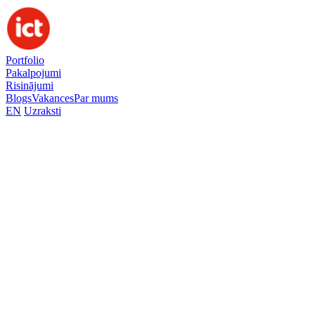
Portfolio
Pakalpojumi
Risinājumi
Blogs
Vakances
Par mums
EN
Uzraksti