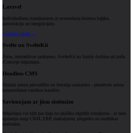
Laravel
Individuāliem risinājumiem ar nestandarta biznesa loģiku,
autorizāciju un integrācijām.
Uzzināt vairāk →
Svelte un SvelteKit
Ātras, interaktīvas saskarnes. SvelteKit un Sanity darbina arī pašu
iConcept mājaslapu.
Headless CMS
Nodala satura pārvaldību no lietotāja saskarnes - piemērots satura
izmantošanai vairākos kanālos.
Savienojam ar jūsu sistēmām
Mājaslapa var kļūt par daļu no plašāka digitālā risinājuma - ar datu
apmaiņu starp CRM, ERP, maksājumu, piegādes un analītikas
sistēmām.