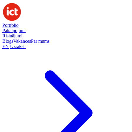
Portfolio
Pakalpojumi
Risinājumi
Blogs
Vakances
Par mums
EN
Uzraksti