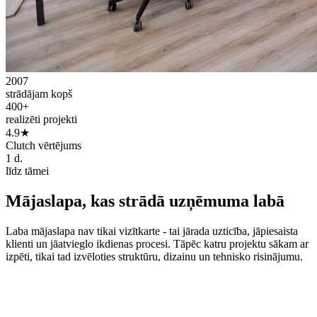
2007
strādājam kopš
400+
realizēti projekti
4.9★
Clutch vērtējums
1 d.
līdz tāmei
Mājaslapa, kas strādā uzņēmuma labā
Laba mājaslapa nav tikai vizītkarte - tai jārada uzticība, jāpiesaista
klienti un jāatvieglo ikdienas procesi. Tāpēc katru projektu sākam ar
izpēti, tikai tad izvēloties struktūru, dizainu un tehnisko risinājumu.