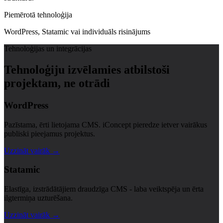
Piemērotā tehnoloģija
WordPress, Statamic vai individuāls risinājums
Tehnoloģijas un integrācijas
Tehnoloģiju izvēlamies atbilstoši
projektam, ne otrādi
WordPress
Pazīstama, ērti lietojama CMS. iConcept pieredze ietver vairākus
publiski pieejamus projektus.
Uzzināt vairāk →
Statamic
Elastīga, izstrādātājiem draudzīga CMS - laba veiktspēja un ērta
ilgtermiņa uzturēšana.
Uzzināt vairāk →