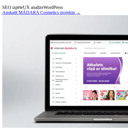
SEO izpēte
UX analīze
WordPress
Apskatīt MÁDARA Cosmetics projektu →