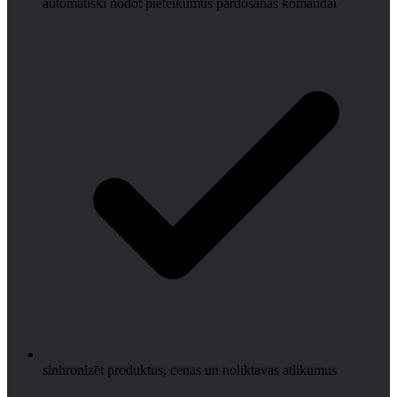
automātiski nodot pieteikumus pārdošanas komandai
sinhronizēt produktus, cenas un noliktavas atlikumus