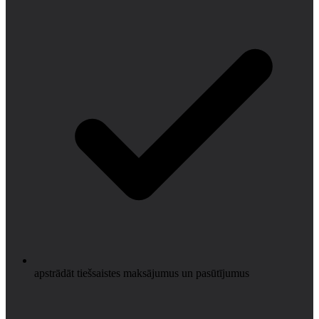
apstrādāt tiešsaistes maksājumus un pasūtījumus