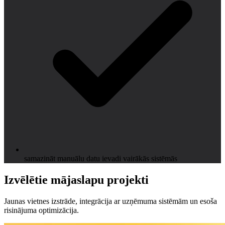
samazināt manuālu datu ievadi vairākās sistēmās
Izvēlētie mājaslapu projekti
Jaunas vietnes izstrāde, integrācija ar uzņēmuma sistēmām un esoša
risinājuma optimizācija.