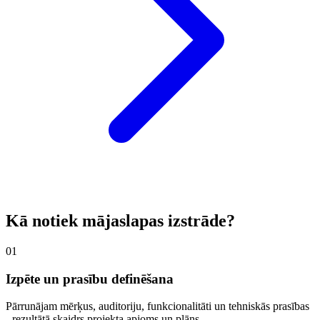
Kā notiek mājaslapas izstrāde?
01
Izpēte un prasību definēšana
Pārrunājam mērķus, auditoriju, funkcionalitāti un tehniskās prasības
- rezultātā skaidrs projekta apjoms un plāns.