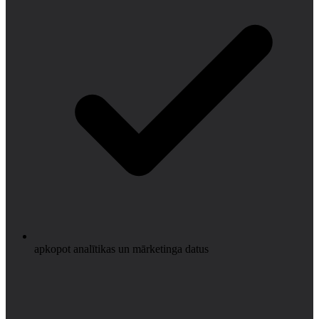
apkopot analītikas un mārketinga datus