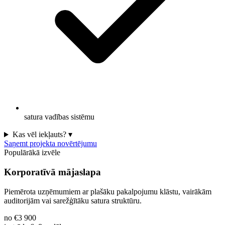
satura vadības sistēmu
Kas vēl iekļauts?
▾
Saņemt projekta novērtējumu
Populārākā izvēle
Korporatīvā mājaslapa
Piemērota uzņēmumiem ar plašāku pakalpojumu klāstu, vairākām
auditorijām vai sarežģītāku satura struktūru.
no €3 900