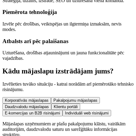
Stratēģija, dizains, izstrāde, SEO un uzturēšana vienā komandā.
Piemērota tehnoloģija
Izvēle pēc drošības, veiktspējas un ilgtermiņa izmaksām, nevis
modes.
Atbalsts arī pēc palaišanas
Uzturēšana, drošības atjauninājumi un jauna funkcionalitāte pēc
vajadzības.
Kādu mājaslapu izstrādājam jums?
Izvēlieties tuvāko situāciju - katrai norādām arī piemērotāko tehnisko
risinājumu.
Korporatīvās mājaslapas
Pakalpojumu mājaslapas
Daudzvalodu mājaslapas
Klientu portāli
E-komercijas un B2B risinājumi
Individuāli web risinājumi
Mājaslapas uzņēmumiem ar plašu pakalpojumu klāstu, vairākām
auditorijām, daudzvalodu saturu un sarežģītāku informācijas
struktūru.