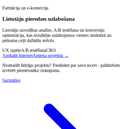
Farmācija un e-komercija
Lietotāju pieredzes uzlabošana
Lietotāju uzvedības analīze, A/B testēšana un konversiju
optimizācija, kas rezultējās uzlabojumos vietnes struktūrā un
pirkuma ceļā dažādās ierīcēs.
UX izpēte
A/B testēšana
CRO
Apskatīt InternetAptieka projektu →
Neatradāt līdzīgu projektu?
Pastāstiet par savu ieceri - palīdzēsim
izvērtēt piemērotāko risinājumu.
Sazināties