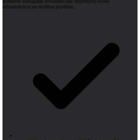
Konkrēto risinājumu izvēlamies pēc uzņēmuma esošās
infrastruktūras un drošības prasībām.