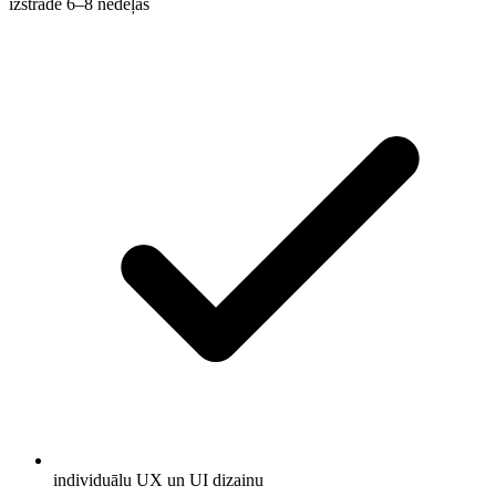
izstrāde 6–8 nedēļas
individuālu UX un UI dizainu