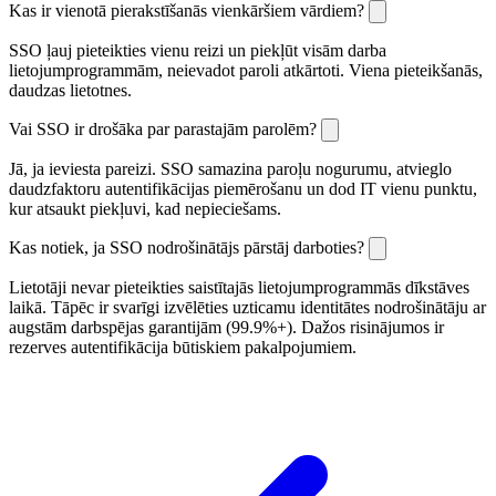
Kas ir vienotā pierakstīšanās vienkāršiem vārdiem?
SSO ļauj pieteikties vienu reizi un piekļūt visām darba
lietojumprogrammām, neievadot paroli atkārtoti. Viena pieteikšanās,
daudzas lietotnes.
Vai SSO ir drošāka par parastajām parolēm?
Jā, ja ieviesta pareizi. SSO samazina paroļu nogurumu, atvieglo
daudzfaktoru autentifikācijas piemērošanu un dod IT vienu punktu,
kur atsaukt piekļuvi, kad nepieciešams.
Kas notiek, ja SSO nodrošinātājs pārstāj darboties?
Lietotāji nevar pieteikties saistītajās lietojumprogrammās dīkstāves
laikā. Tāpēc ir svarīgi izvēlēties uzticamu identitātes nodrošinātāju ar
augstām darbspējas garantijām (99.9%+). Dažos risinājumos ir
rezerves autentifikācija būtiskiem pakalpojumiem.