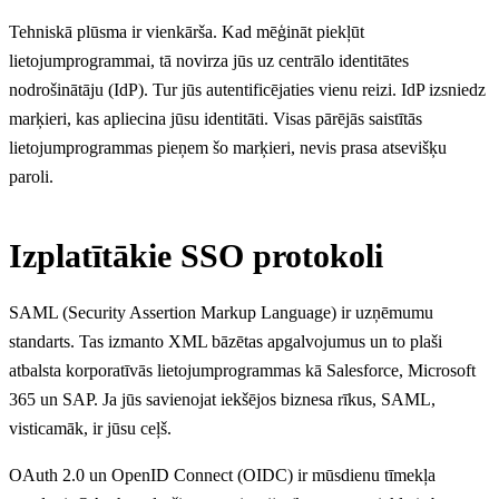
Tehniskā plūsma ir vienkārša. Kad mēģināt piekļūt
lietojumprogrammai, tā novirza jūs uz centrālo identitātes
nodrošinātāju (IdP). Tur jūs autentificējaties vienu reizi. IdP izsniedz
marķieri, kas apliecina jūsu identitāti. Visas pārējās saistītās
lietojumprogrammas pieņem šo marķieri, nevis prasa atsevišķu
paroli.
Izplatītākie SSO protokoli
SAML (Security Assertion Markup Language) ir uzņēmumu
standarts. Tas izmanto XML bāzētas apgalvojumus un to plaši
atbalsta korporatīvās lietojumprogrammas kā Salesforce, Microsoft
365 un SAP. Ja jūs savienojat iekšējos biznesa rīkus, SAML,
visticamāk, ir jūsu ceļš.
OAuth 2.0 un OpenID Connect (OIDC) ir mūsdienu tīmekļa