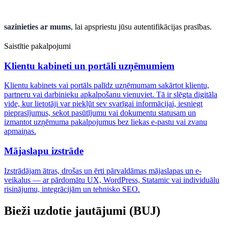
sazinieties ar mums
, lai apspriestu jūsu autentifikācijas prasības.
Saistītie pakalpojumi
Klientu kabineti un portāli uzņēmumiem
Klientu kabinets vai portāls palīdz uzņēmumam sakārtot klientu,
partneru vai darbinieku apkalpošanu vienuviet. Tā ir slēgta digitāla
vide, kur lietotāji var piekļūt sev svarīgai informācijai, iesniegt
pieprasījumus, sekot pasūtījumu vai dokumentu statusam un
izmantot uzņēmuma pakalpojumus bez liekas e-pastu vai zvanu
apmaiņas.
Mājaslapu izstrāde
Izstrādājam ātras, drošas un ērti pārvaldāmas mājaslapas un e-
veikalus — ar pārdomātu UX, WordPress, Statamic vai individuālu
risinājumu, integrācijām un tehnisko SEO.
Bieži uzdotie jautājumi (BUJ)