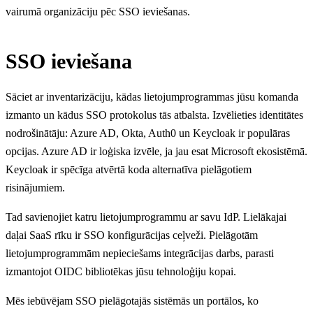
vairumā organizāciju pēc SSO ieviešanas.
SSO ieviešana
Sāciet ar inventarizāciju, kādas lietojumprogrammas jūsu komanda
izmanto un kādus SSO protokolus tās atbalsta. Izvēlieties identitātes
nodrošinātāju: Azure AD, Okta, Auth0 un Keycloak ir populāras
opcijas. Azure AD ir loģiska izvēle, ja jau esat Microsoft ekosistēmā.
Keycloak ir spēcīga atvērtā koda alternatīva pielāgotiem
risinājumiem.
Tad savienojiet katru lietojumprogrammu ar savu IdP. Lielākajai
daļai SaaS rīku ir SSO konfigurācijas ceļveži. Pielāgotām
lietojumprogrammām nepieciešams integrācijas darbs, parasti
izmantojot OIDC bibliotēkas jūsu tehnoloģiju kopai.
Mēs iebūvējam SSO pielāgotajās sistēmās un portālos, ko