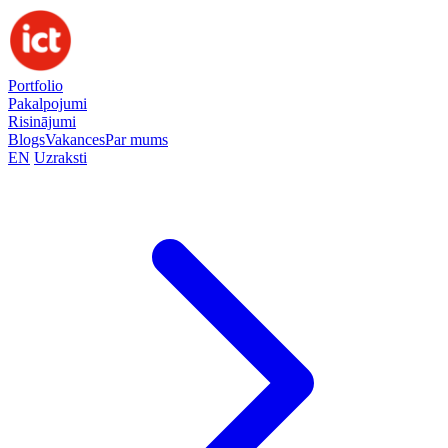
Portfolio
Pakalpojumi
Risinājumi
Blogs
Vakances
Par mums
EN
Uzraksti