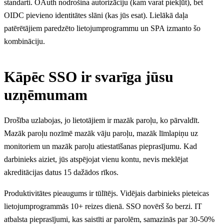
standarti. OAuth nodrošina autorizāciju (kam varat piekļūt), bet
OIDC pievieno identitātes slāni (kas jūs esat). Lielākā daļa
patērētājiem paredzēto lietojumprogrammu un SPA izmanto šo
kombināciju.
Kāpēc SSO ir svarīga jūsu
uzņēmumam
Drošība uzlabojas, jo lietotājiem ir mazāk paroļu, ko pārvaldīt.
Mazāk paroļu nozīmē mazāk vāju paroļu, mazāk līmlapiņu uz
monitoriem un mazāk paroļu atiestatīšanas pieprasījumu. Kad
darbinieks aiziet, jūs atspējojat vienu kontu, nevis meklējat
akreditācijas datus 15 dažādos rīkos.
Produktivitātes pieaugums ir tūlītējs. Vidējais darbinieks pieteicas
lietojumprogrammās 10+ reizes dienā. SSO novērš šo berzi. IT
atbalsta pieprasījumi, kas saistīti ar parolēm, samazinās par 30-50%