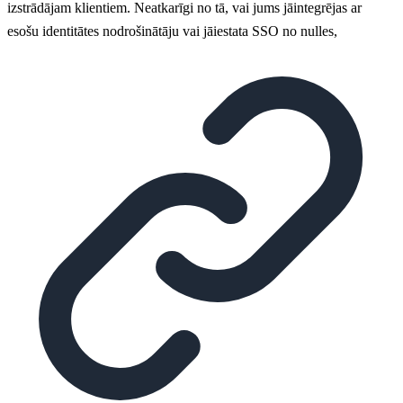
izstrādājam klientiem. Neatkarīgi no tā, vai jums jāintegrējas ar
esošu identitātes nodrošinātāju vai jāiestata SSO no nulles,