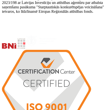
2023/198 ar Latvijas Investīciju un attīstības aģentūru par atbalsta
saņemšanu pasākuma "Starptautiskās konkurētspējas veicināšana"
ietvaros, ko līdzfinansē Eiropas Reģionālās attīstības fonds.